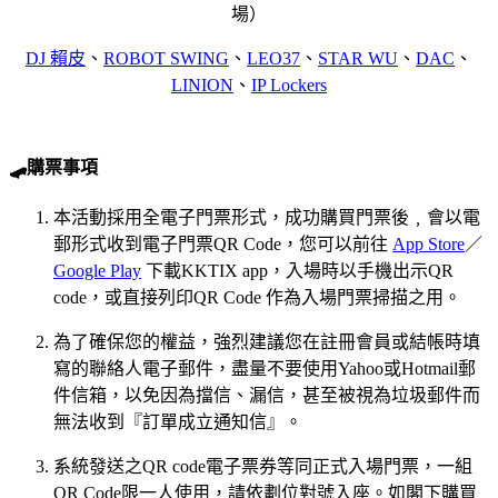
場）
DJ 賴皮
、
ROBOT SWING
、
LEO37
、
STAR WU
、
DAC
、
LINION
、
IP Lockers
🛹購票事項
本活動採用全電子門票形式，成功購買門票後﹐會以電
郵形式收到電子門票QR Code，您可以前往
App Store
／
Google Play
下載KKTIX app，入場時以手機出示QR
code，或直接列印QR Code 作為入場門票掃描之用。
為了確保您的權益，強烈建議您在註冊會員或結帳時填
寫的聯絡人電子郵件，盡量不要使用Yahoo或Hotmail郵
件信箱，以免因為擋信、漏信，甚至被視為垃圾郵件而
無法收到『訂單成立通知信』。
系統發送之QR code電子票券等同正式入場門票，一組
QR Code限一人使用，請依劃位對號入座。如閣下購買