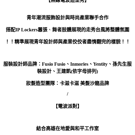
【
無線電波造型秀
】
青年潮流服飾設計與時尚產業聯手合作
搭配
IP Lockers囂張
、
舞者肢體展現的走秀台風將整體氛圍
！！精準展現青年設計師與產業佼佼者盡情翻完的樣貌！！
服裝設計師品牌：Fusio Fusio、Inmories、Yentity、孫先生服
裝設計、王建凱(依字母排列)
妝髮造型團隊：卡滋卡滋 美髮沙龍品牌
/
【
電波派對
】
結合高雄在地愛與和平工作室