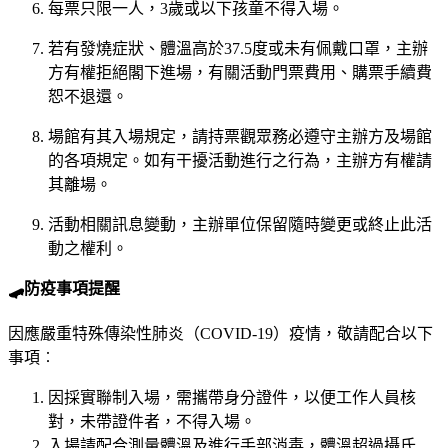
每票只限一人，3歲或以下孩童不得入場。
若有發燒症狀、體溫高於37.5度或未有佩戴口罩，主辦
方有權拒絕閣下進場，有關活動門票費用、購票手續費
恕不退還。
場館有其入場規定，請持票觀眾務必遵守主辦方及場館
的各項規定。如有干擾活動進行之行為，主辦方有權請
其離場。
活動相關訊息變動，主辦單位保留隨時變更或終止此活
動之權利。
🛹防疫事項提醒
因應嚴重特殊傳染性肺炎（COVID-19）疫情，敬請配合以下
事項︰
因採實聯制入場，需攜帶身分證件，以便工作人員核
對，未帶證件者，不得入場。
入場請配合測量體溫及進行手部消毒，體溫超過攝氏