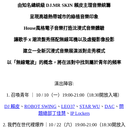
由知名總統級 DJ.MR SKIN 賴皮主理音樂統籌
呈現高雄熱帶城市的綠植音樂印象
House風格電子音樂打造沈浸式音樂體驗
讓歌手ｘ潮流髮秀搭配無線耳機以及虛擬影像投影
建立一全新沉浸式音樂展演派對走秀模式
以「無線電波」的概念，將在派對中找到屬於青年的頻率
演出陣容:
1. 召喚青年 ｜ 10 / 10（一）19:00-21:00（18:30開放入場）
DJ 賴皮
、
ROBOT SWING
、
LEO37
、
STAR WU
、
DAC
、
問
題總部丁佳慧
、
IP Lockers
2. 我們在世代裡爆炸｜10 / 22（六）19:00-21:00（18:30開放入