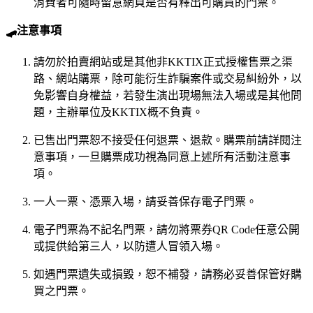
消費者可隨時留意網頁是否有釋出可購買的門票。
🛹注意事項
請勿於拍賣網站或是其他非KKTIX正式授權售票之渠
路、網站購票，除可能衍生詐騙案件或交易糾紛外，以
免影響自身權益，若發生演出現場無法入場或是其他問
題，主辦單位及KKTIX概不負責。
已售出門票恕不接受任何退票、退款。購票前請詳閱注
意事項，一旦購票成功視為同意上述所有活動注意事
項。
一人一票、憑票入場，請妥善保存電子門票。
電子門票為不記名門票，請勿將票券QR Code任意公開
或提供給第三人，以防遭人冒領入場。
如遇門票遺失或損毀，恕不補發，請務必妥善保管好購
買之門票。